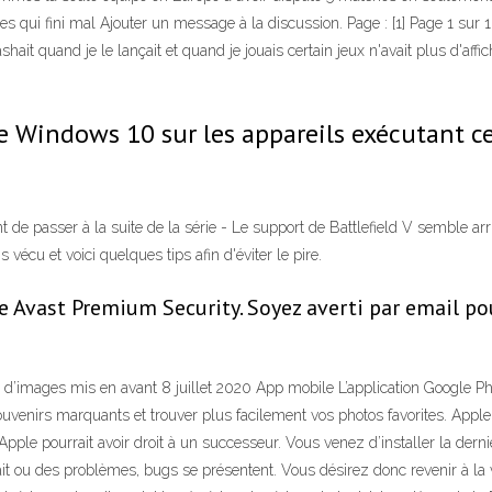
ues qui fini mal Ajouter un message à la discussion. Page : [1] Page 1 su
ashait quand je le lançait et quand je jouais certain jeux n'avait plus d'affi
e Windows 10 sur les appareils exécutant ce
ant de passer à la suite de la série - Le support de Battlefield V semble 
écu et voici quelques tips afin d'éviter le pire.
de Avast Premium Security. Soyez averti par email po
e d’images mis en avant 8 juillet 2020 App mobile L’application Google P
ouvenirs marquants et trouver plus facilement vos photos favorites. Apple 
'Apple pourrait avoir droit à un successeur. Vous venez d’installer la der
it ou des problèmes, bugs se présentent. Vous désirez donc revenir à l