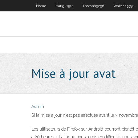
Home
Harig21914
Thoran85256
Wallach3592
Mise à jour avat
Admin
Si la mise à jour n'est pas effectuée avant le 3 novembr
Les utilisateurs de Firefox sur Android pourront bientôt p
a 20 heures « La Ligue nous a mis en difficulté, nous so