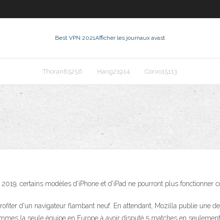
Best VPN 2021
Afficher les journaux avast
Thoran85256
Harig21914
Corvo15113
e 2019, certains modèles d'iPhone et d'iPad ne pourront plus fonctionner c
rofiter d'un navigateur flambant neuf. En attendant, Mozilla publie une der
mmes la seule équipe en Europe à avoir disputé 5 matches en seulement 12