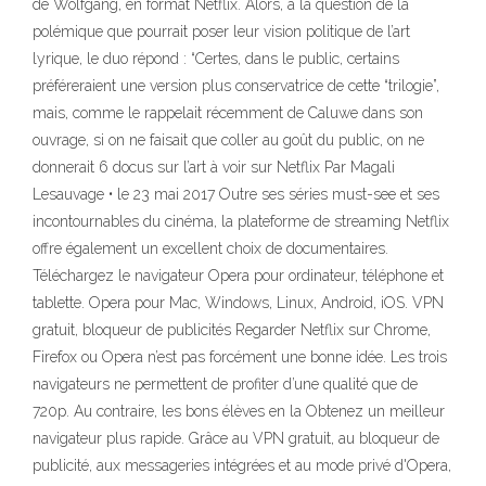
de Wolfgang, en format Netflix. Alors, à la question de la
polémique que pourrait poser leur vision politique de l’art
lyrique, le duo répond : “Certes, dans le public, certains
préféreraient une version plus conservatrice de cette “trilogie”,
mais, comme le rappelait récemment de Caluwe dans son
ouvrage, si on ne faisait que coller au goût du public, on ne
donnerait 6 docus sur l’art à voir sur Netflix Par Magali
Lesauvage • le 23 mai 2017 Outre ses séries must-see et ses
incontournables du cinéma, la plateforme de streaming Netflix
offre également un excellent choix de documentaires.
Téléchargez le navigateur Opera pour ordinateur, téléphone et
tablette. Opera pour Mac, Windows, Linux, Android, iOS. VPN
gratuit, bloqueur de publicités Regarder Netflix sur Chrome,
Firefox ou Opera n’est pas forcément une bonne idée. Les trois
navigateurs ne permettent de profiter d’une qualité que de
720p. Au contraire, les bons élèves en la Obtenez un meilleur
navigateur plus rapide. Grâce au VPN gratuit, au bloqueur de
publicité, aux messageries intégrées et au mode privé d'Opera,